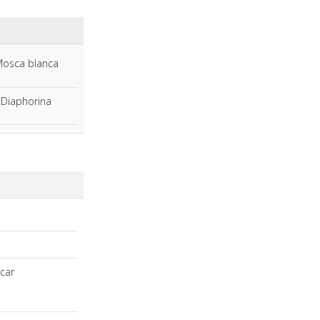
osca blanca
Diaphorina
car