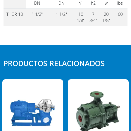
DN
DN
h1
h2
w
lbs
THOR 10
1 1/2"
1 1/2"
10
7
20
60
1/8"
3/4"
1/8"
PRODUCTOS RELACIONADOS