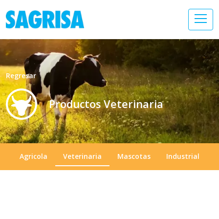
Regresar
Productos Veterinaria
Agricola
Veterinaria
Mascotas
Industrial