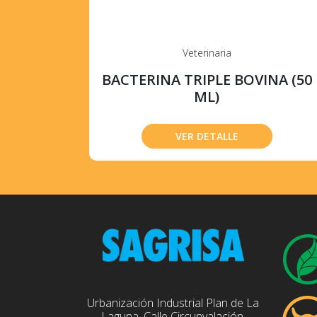
Veterinaria
BACTERINA TRIPLE BOVINA (50
ML)
VER DETALLE
Urbanización Industrial Plan de La
Laguna, Calle Circunvalación,