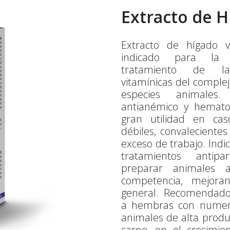
Extracto de 
Extracto de hígado v
indicado para la 
tratamiento de las
vitamínicas del complej
especies animales
antianémico y hemato
gran utilidad en ca
débiles, convaleciente
exceso de trabajo. Ind
tratamientos antipar
preparar animales a
competencia, mejora
general. Recomendado
a hembras con numero
animales de alta produ
carne, en el crecimie