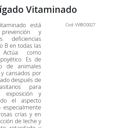
Hígado Vitaminado
itaminado está
Cod. VVIBO0027
prevención y
 deficiencias
o B en todas las
. Actúa como
poyético. Es de
so de animales
s y cansados por
icado después de
asitarios para
 exposición y
ndo el aspecto
 especialmente
sas crías y en
cción de leche y
nto retardado y