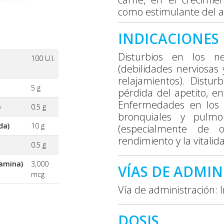
como estimulante del a
INDICACIONES
Disturbios en los n
100 U.I.
(debilidades nerviosas
relajamientos). Distur
5 g
pérdida del apetito, e
Enfermedades en los ó
)
0.5 g
bronquiales y pulmo
da)
10 g
(especialmente de o
rendimiento y la vitalid
0.5 g
amina)
3,000
VÍAS DE ADMI
mcg
Vía de administración:
DOSIS