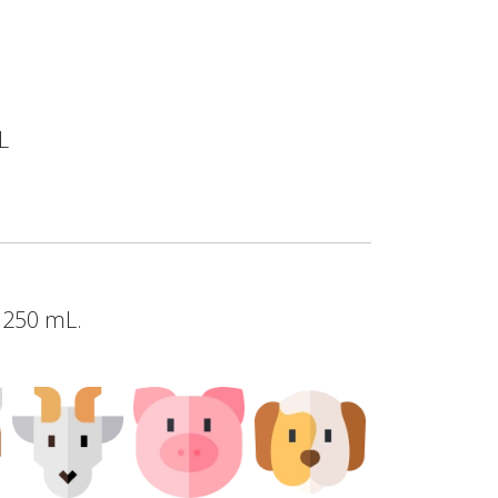
L
N
y 250 mL.