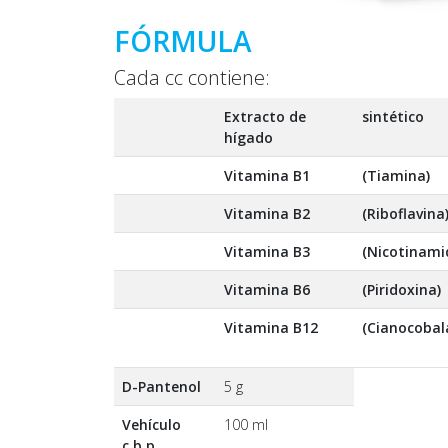
FÓRMULA
Cada cc contiene:
Extracto de
sintético
hígado
Vitamina B1
(Tiamina)
Vitamina B2
(Riboflavina
Vitamina B3
(Nicotinami
Vitamina B6
(Piridoxina)
Vitamina B12
(Cianocobal
D-Pantenol
5 g
Vehículo
100 ml
c.b.p