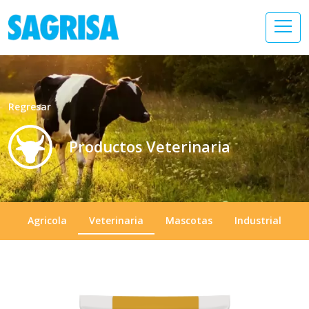
Regresar
Productos Veterinaria
Agricola
Veterinaria
Mascotas
Industrial