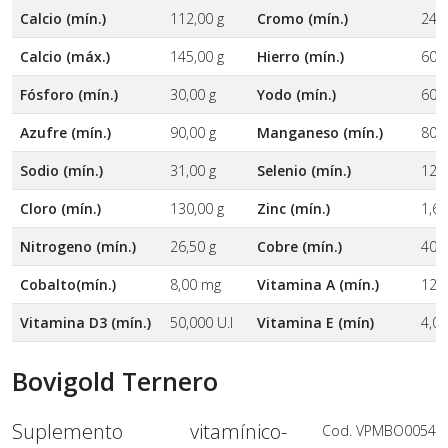
Calcio (mín.)
112,00 g
Cromo (mín.)
24,
Calcio (máx.)
145,00 g
Hierro (mín.)
600
Fósforo (mín.)
30,00 g
Yodo (mín.)
60,
Azufre (mín.)
90,00 g
Manganeso (mín.)
800
Sodio (mín.)
31,00 g
Selenio (mín.)
12,
Cloro (mín.)
130,00 g
Zinc (mín.)
1,6
Nitrogeno (mín.)
26,50 g
Cobre (mín.)
400
Cobalto(mín.)
8,00 mg
Vitamina A (mín.)
120,
Vitamina D3 (mín.)
50,000 U.I
Vitamina E (mín)
4,00
Bovigold Ternero
Suplemento vitamínico-
Cod. VPMBO0054