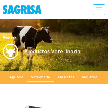
Regresar
Productos Veterinaria
Agricola
Veterinaria
Mascotas
Industrial